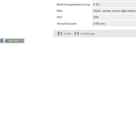
Belichtungsabweichung
0 EV
Blitz
Flash, strobe return light dete
ISO
200
Verschlusszeit
1/60 sec
erste
vorherige