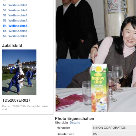
50. Weihnachtsf...
51. Weihnachtsf...
52. Weihnachtsf...
53. Weihnachtsf...
54. Weihnachtsf...
55. Weihnachtsf...
56. Weihnachtsf...
Zufallsbild
TDS2007ER017
Datum: 29.09.2007
Betrachtet: 4749
mal
Photo-Eigenschaften
Übersicht
Details
Hersteller
NIKON CORPORATION
Blendenwert
f/5