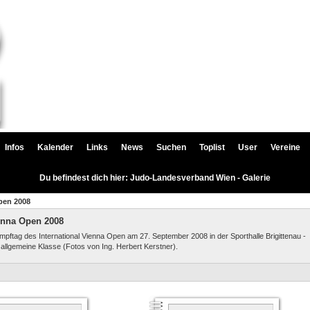
Infos
Kalender
Links
News
Suchen
Toplist
User
Vereine
Du befindest dich hier: Judo-Landesverband Wien - Galerie
pen 2008
ienna Open 2008
pftag des International Vienna Open am 27. September 2008 in der Sporthalle Brigittenau -
 allgemeine Klasse (Fotos von Ing. Herbert Kerstner).