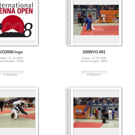
VO2008-logo
2008IVO-001
atum: 01.10.2008
Datum: 27.09.2008
trachtungen: 10542
Betrachtungen: 5929
0 Stimmen
0 Stimmen