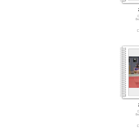
D
Be
D
Be