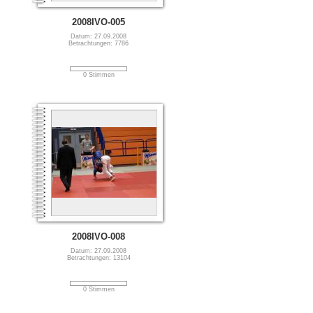
2008IVO-005
Datum: 27.09.2008
Betrachtungen: 7786
0 Stimmen
2008IVO-008
Datum: 27.09.2008
Betrachtungen: 13104
0 Stimmen