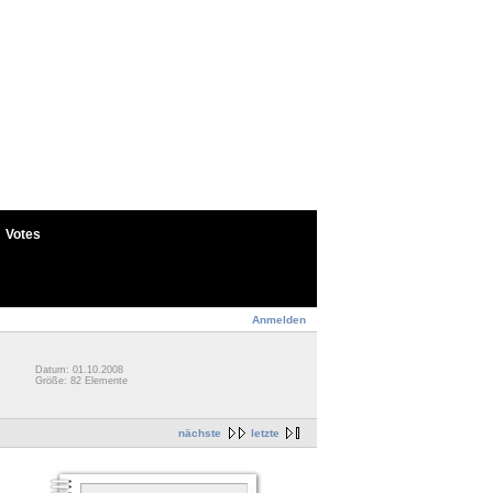
Votes
Anmelden
Datum: 01.10.2008
Größe: 82 Elemente
nächste
letzte