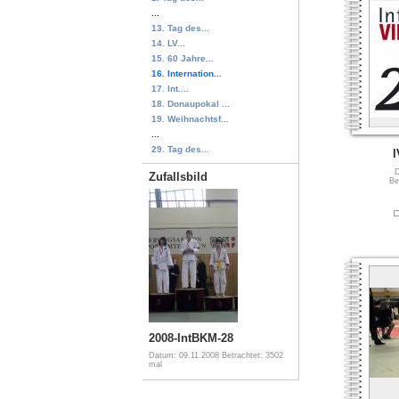
...
13. Tag des...
14. LV...
15. 60 Jahre...
16. Internation...
17. Int....
18. Donaupokal ...
19. Weihnachtsf...
...
29. Tag des...
I
D
Zufallsbild
Be
2008-IntBKM-28
Datum: 09.11.2008
Betrachtet: 3502
mal