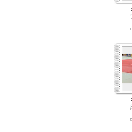
D
B
D
B