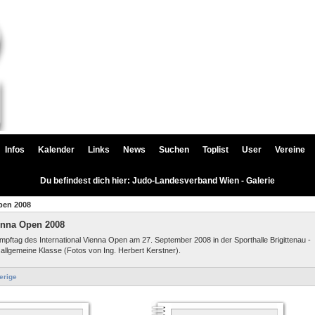
Infos
Kalender
Links
News
Suchen
Toplist
User
Vereine
Du befindest dich hier: Judo-Landesverband Wien - Galerie
pen 2008
ienna Open 2008
pftag des International Vienna Open am 27. September 2008 in der Sporthalle Brigittenau -
 allgemeine Klasse (Fotos von Ing. Herbert Kerstner).
erige