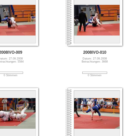
2008IVO-009
2008IVO-010
atum: 27.09.2008
Datum: 27.09.2008
etrachtungen: 5584
Betrachtungen: 3668
0 Stimmen
0 Stimmen