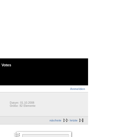
Votes
Anmelden
Datum: 01.10.2008
Größe: 82 Elemente
nächste
letzte