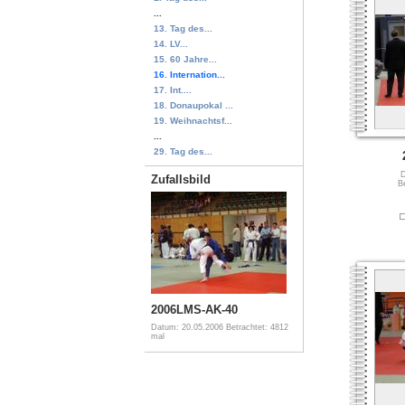
...
13. Tag des...
14. LV...
15. 60 Jahre...
16. Internation...
17. Int....
18. Donaupokal ...
19. Weihnachtsf...
...
29. Tag des...
D
Zufallsbild
B
2006LMS-AK-40
Datum: 20.05.2006
Betrachtet: 4812
mal