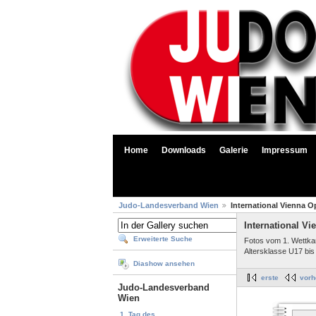
Home
Downloads
Galerie
Impressum
Judo-Landesverband Wien
International Vienna O
International V
Erweiterte Suche
Fotos vom 1. Wettkam
Altersklasse U17 bis
Diashow ansehen
erste
vorh
Judo-Landesverband
Wien
1. Tag des...