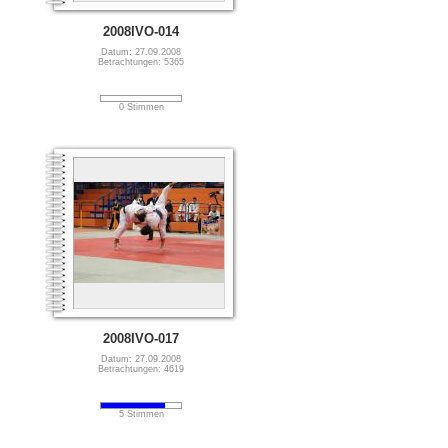
2008IVO-014
Datum: 27.09.2008
Betrachtungen: 5365
0 Stimmen
2008IVO-017
Datum: 27.09.2008
Betrachtungen: 4619
5 Stimmen