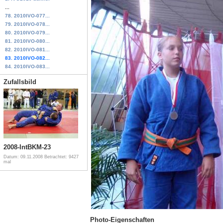
...
78. 2010IVO-077...
79. 2010IVO-078...
80. 2010IVO-079...
81. 2010IVO-080...
82. 2010IVO-081...
83. 2010IVO-082...
84. 2010IVO-083...
Zufallsbild
2008-IntBKM-23
Datum: 09.11.2008
Betrachtet: 9427
mal
Photo-Eigenschaften