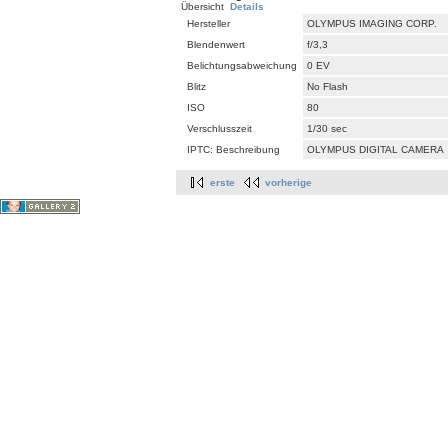
Übersicht
Details
Hersteller
OLYMPUS IMAGING CORP.
Blendenwert
f/3,3
Belichtungsabweichung
0 EV
Blitz
No Flash
ISO
80
Verschlusszeit
1/30 sec
IPTC: Beschreibung
OLYMPUS DIGITAL CAMERA
erste
vorherige