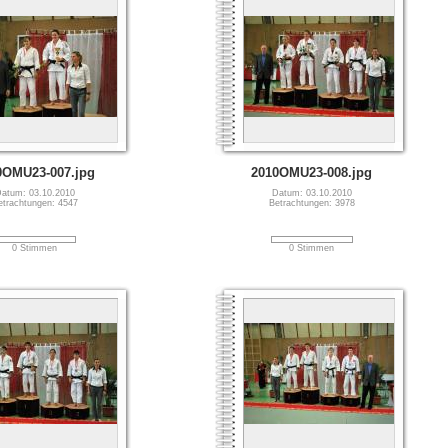
0OMU23-007.jpg
2010OMU23-008.jpg
atum: 03.10.2010
Datum: 03.10.2010
etrachtungen: 4547
Betrachtungen: 3978
0 Stimmen
0 Stimmen