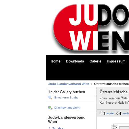
Home
Downloads
Galerie
Impressum
Judo-Landesverband Wien
Österreichische Meiste
Österreichische 
Erweiterte Suche
Fotos von den Öster
Kurt Kucera-Halle in 
Diashow ansehen
erste
vorh
Judo-Landesverband
Wien
1. Tag des...