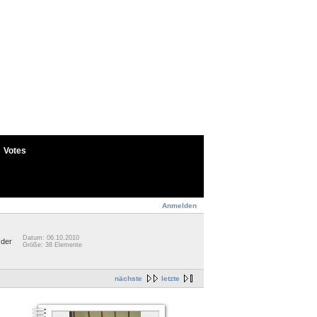
Votes
Anmelden
Datum: 06.10.2010
 der
Größe: 38 Elemente
nächste
letzte