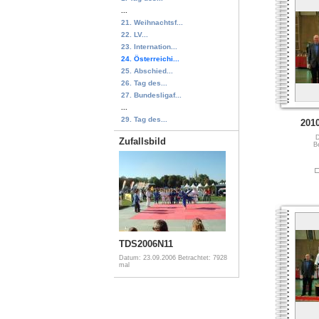
...
21. Weihnachtsf...
22. LV...
23. Internation...
24. Österreichi...
25. Abschied...
26. Tag des...
27. Bundesligaf...
...
29. Tag des...
201
D
Zufallsbild
B
TDS2006N11
Datum: 23.09.2006
Betrachtet: 7928
mal