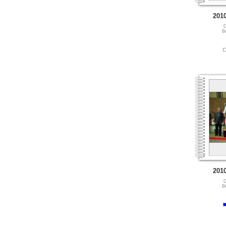
201
D
B
201
D
B