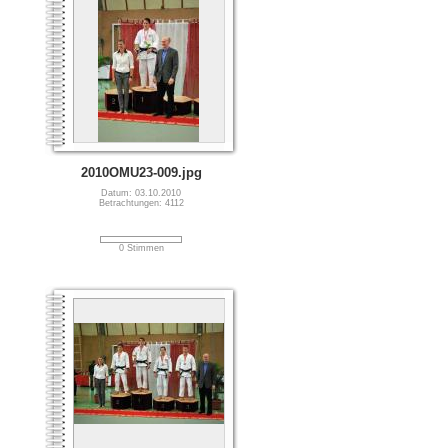
2010OMU23-009.jpg
Datum: 03.10.2010
Betrachtungen: 4112
0 Stimmen