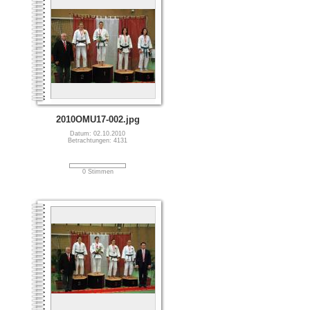
2010OMU17-002.jpg
Datum: 02.10.2010
Betrachtungen: 4131
0 Stimmen