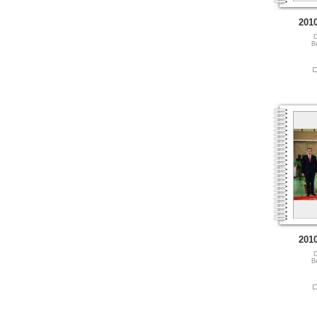
201
D
B
201
D
B