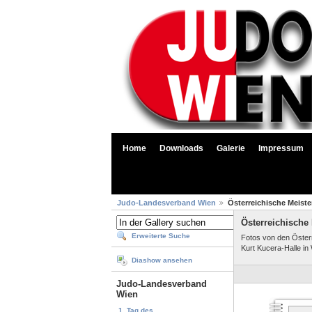
Home
Downloads
Galerie
Impressum
Judo-Landesverband Wien
Österreichische Meiste
Österreichische 
Erweiterte Suche
Fotos von den Öster
Kurt Kucera-Halle in 
Diashow ansehen
Judo-Landesverband
Wien
1. Tag des...