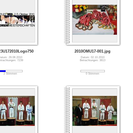
3U172010Logo750
2010OMU17-001.jpg
atum: 29.08.2010
Datum: 02.10.2010
etrachtungen: 7239
Betrachtungen: 3613
2 Stimmen
0 Stimmen