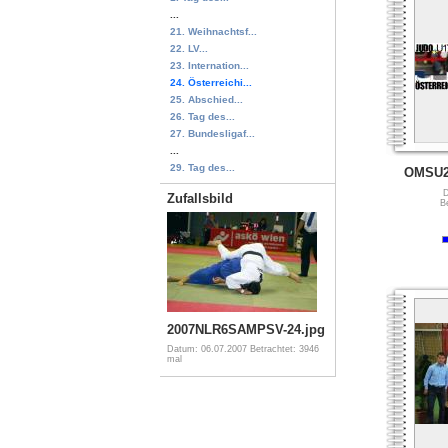
...
21. Weihnachtsf...
22. LV...
23. Internation...
24. Österreichi...
25. Abschied...
26. Tag des...
27. Bundesligaf...
...
29. Tag des...
OMSU2
D
Zufallsbild
B
2007NLR6SAMPSV-24.jpg
Datum: 06.07.2007
Betrachtet: 3946
mal