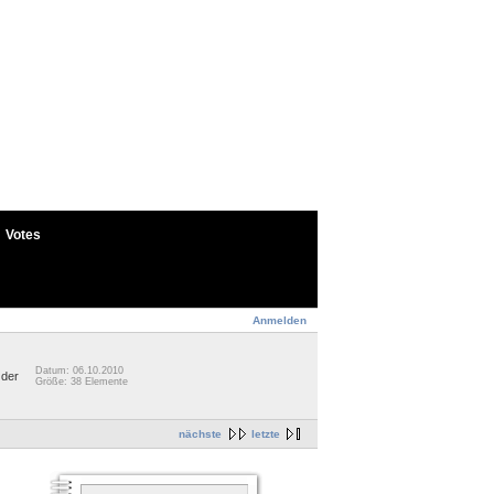
Votes
Anmelden
Datum: 06.10.2010
 der
Größe: 38 Elemente
nächste
letzte