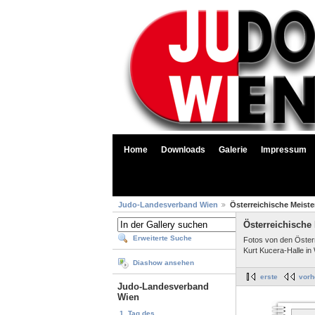
Home
Downloads
Galerie
Impressum
Judo-Landesverband Wien
Österreichische Meiste
Österreichische 
Erweiterte Suche
Fotos von den Öster
Kurt Kucera-Halle in 
Diashow ansehen
erste
vorh
Judo-Landesverband
Wien
1. Tag des...