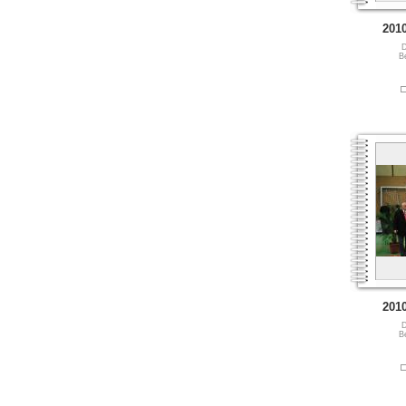
201
D
B
201
D
B