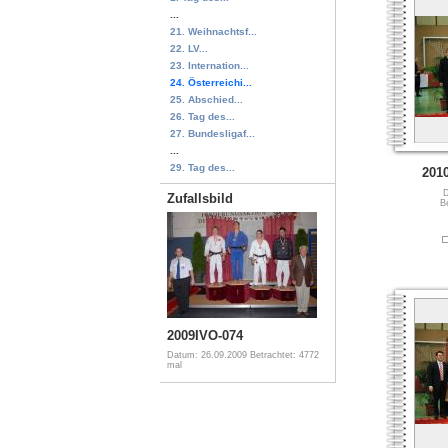
...
21. Weihnachtsf...
22. LV...
23. Internation...
24. Österreichi...
25. Abschied...
26. Tag des...
27. Bundesligaf...
...
29. Tag des...
201
D
Zufallsbild
B
2009IVO-074
Datum: 26.09.2009
Betrachtet: 4772
mal