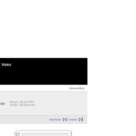
Votes
Anmelden
Datum: 06.10.2010
 der
Größe: 38 Elemente
nächste
letzte