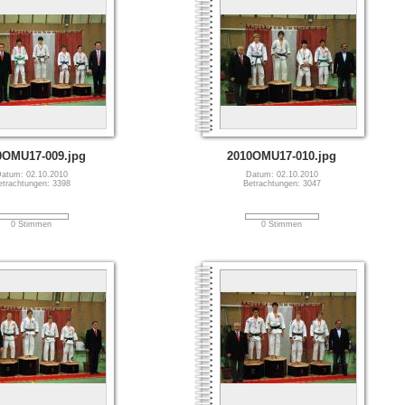
0OMU17-009.jpg
2010OMU17-010.jpg
atum: 02.10.2010
Datum: 02.10.2010
etrachtungen: 3398
Betrachtungen: 3047
0 Stimmen
0 Stimmen