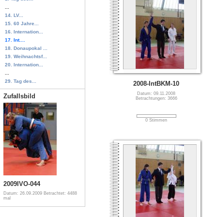
...
14. LV...
15. 60 Jahre...
16. Internation...
17. Int....
18. Donaupokal ...
19. Weihnachtsf...
20. Internation...
...
29. Tag des...
2008-IntBKM-10
Datum: 09.11.2008
Zufallsbild
Betrachtungen: 3666
0 Stimmen
2009IVO-044
Datum: 26.09.2009
Betrachtet: 4488
mal