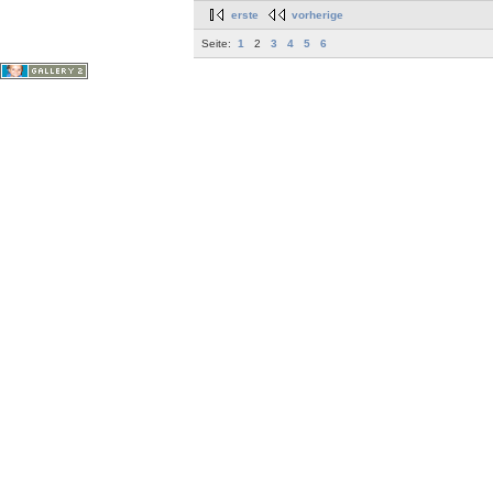
erste
vorherige
Seite:
1
2
3
4
5
6