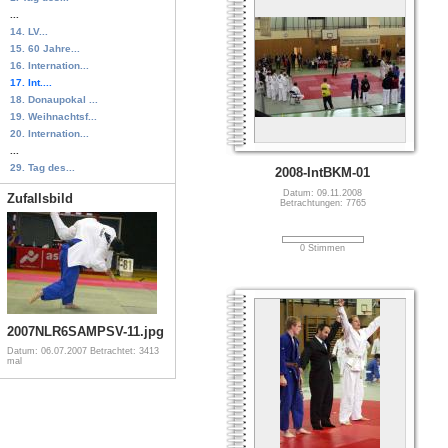
...
14. LV...
15. 60 Jahre...
16. Internation...
17. Int....
18. Donaupokal ...
19. Weihnachtsf...
20. Internation...
...
29. Tag des...
2008-IntBKM-01
Datum: 09.11.2008
Zufallsbild
Betrachtungen: 7765
0 Stimmen
2007NLR6SAMPSV-11.jpg
Datum: 06.07.2007
Betrachtet: 3413
mal