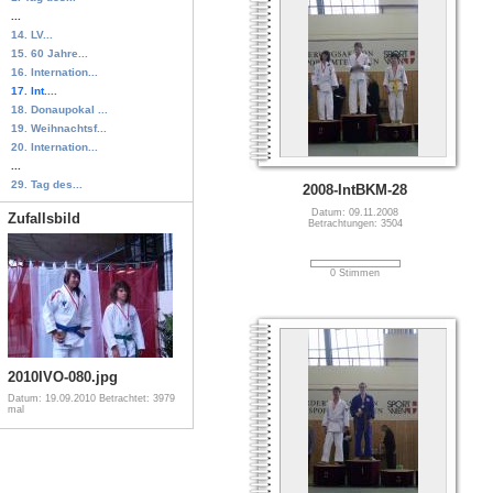
...
14. LV...
15. 60 Jahre...
16. Internation...
17. Int....
18. Donaupokal ...
19. Weihnachtsf...
20. Internation...
...
29. Tag des...
2008-IntBKM-28
Datum: 09.11.2008
Zufallsbild
Betrachtungen: 3504
0 Stimmen
2010IVO-080.jpg
Datum: 19.09.2010
Betrachtet: 3979
mal