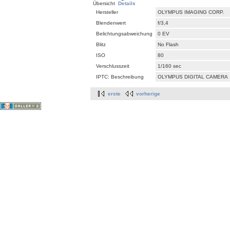
Übersicht
Details
Hersteller
OLYMPUS IMAGING CORP.
Blendenwert
f/3,4
Belichtungsabweichung
0 EV
Blitz
No Flash
ISO
80
Verschlusszeit
1/160 sec
IPTC: Beschreibung
OLYMPUS DIGITAL CAMERA
erste
vorherige