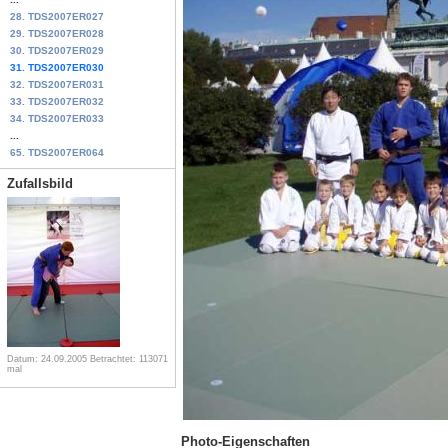
28. TDS2007ER027
29. TDS2007ER028
30. TDS2007ER029
31. TDS2007ER030
32. TDS2007ER031
33. TDS2007ER032
34. TDS2007ER033
...
65. TDS2007ER064
Zufallsbild
Datum: 24.09.2005
Betrachtet: 113071
mal
Photo-Eigenschaften