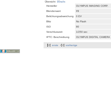
Übersicht
Details
Hersteller
OLYMPUS IMAGING CORP.
Blendenwert
f/9
Belichtungsabweichung
0 EV
Blitz
No Flash
ISO
80
Verschlusszeit
1/250 sec
IPTC: Beschreibung
OLYMPUS DIGITAL CAMERA
erste
vorherige