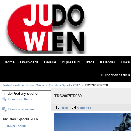
Home
Downloads
Galerie
Impressum
Infos
Kalender
Links
Du befindest dich
Judo-Landesverband Wien
Tag des Sports 2007
TDS2007ER030
TDS2007ER030
Erweiterte Suche
erste
vorherige
Diashow ansehen
Tag des Sports 2007
1. TDS2007Albu...
...