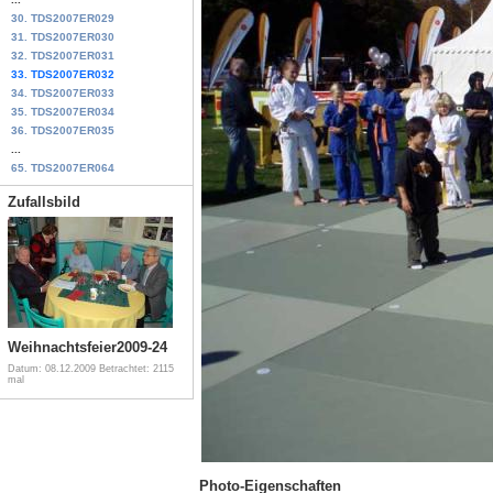
30. TDS2007ER029
31. TDS2007ER030
32. TDS2007ER031
33. TDS2007ER032
34. TDS2007ER033
35. TDS2007ER034
36. TDS2007ER035
...
65. TDS2007ER064
Zufallsbild
Weihnachtsfeier2009-24
Datum: 08.12.2009
Betrachtet: 2115
mal
Photo-Eigenschaften