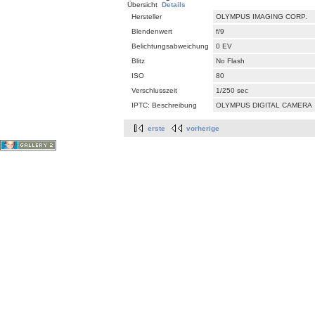
Übersicht
Details
Hersteller
OLYMPUS IMAGING CORP.
Blendenwert
f/9
Belichtungsabweichung
0 EV
Blitz
No Flash
ISO
80
Verschlusszeit
1/250 sec
IPTC: Beschreibung
OLYMPUS DIGITAL CAMERA
erste
vorherige