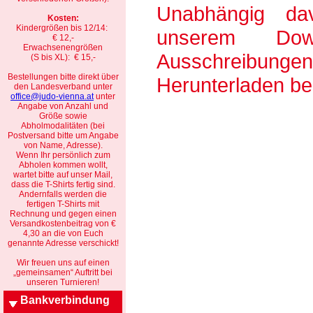
Unabhängig da
Kosten:
Kindergrößen bis 12/14:
unserem Down
€ 12,-
Erwachsenengrößen
Ausschreibunge
(S bis XL): € 15,-
Bestellungen bitte direkt über
Herunterladen ber
den Landesverband unter
office@judo-vienna.at
unter
Angabe von Anzahl und
Größe sowie
Abholmodalitäten (bei
Postversand bitte um Angabe
von Name, Adresse).
Wenn Ihr persönlich zum
Abholen kommen wollt,
wartet bitte auf unser Mail,
dass die T-Shirts fertig sind.
Andernfalls werden die
fertigen T-Shirts mit
Rechnung und gegen einen
Versandkostenbeitrag von €
4,30 an die von Euch
genannte Adresse verschickt!
Wir freuen uns auf einen
„gemeinsamen“ Auftritt bei
unseren Turnieren!
Bankverbindung