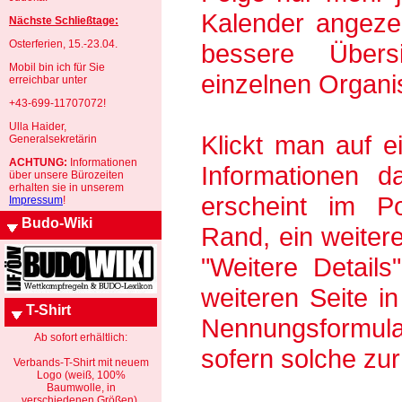
Kalender angeze
Nächste Schließtage:
Osterferien, 15.-23.04.
bessere Übers
Mobil bin ich für Sie
einzelnen Organi
erreichbar unter
+43-699-11707072!
Ulla Haider,
Klickt man auf e
Generalsekretärin
ACHTUNG:
Informationen
Informationen da
über unsere Bürozeiten
erhalten sie in unserem
erscheint im P
Impressum
!
Budo-Wiki
Rand, ein weiter
"Weitere Detail
weiteren Seite i
T-Shirt
Nennungsformula
Ab sofort erhältlich:
sofern solche zu
Verbands-T-Shirt mit neuem
Logo (weiß, 100%
Baumwolle, in
verschiedenen Größen).