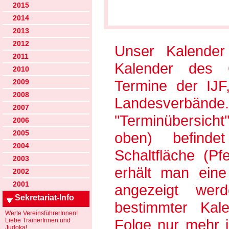
2015
2014
2013
2012
Unser Kalender 
2011
Kalender des 
2010
Termine der IJ
2009
2008
Landesverbänd
2007
"Terminübersich
2006
2005
oben) befinde
2004
Schaltfläche (Pf
2003
erhält man ein
2002
2001
angezeigt werd
Sekretariat-Info
bestimmter Kal
Werte VereinsführerInnen!
Folge nur mehr j
Liebe TrainerInnen und
Judoka!