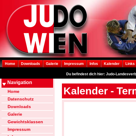
Home
Downloads
Galerie
Impressum
Infos
Kalender
Links
Du befindest dich hier: Judo-Landesver
Navigation
Kalender - Ter
Home
Datenschutz
Downloads
Galerie
Gewichtsklassen
Impressum