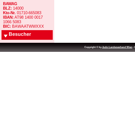
BAWAG
BLZ:
14000
Kto-Nr.
01710-665083
IBAN:
AT98 1400 0017
1066 5083
BIC:
BAWAATWWXXX
Besucher
Copyright © by
Judo-Landesverband Wien
- 