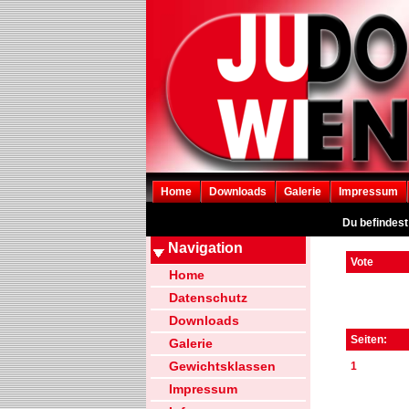
Home
Downloads
Galerie
Impressum
Du befindest
Navigation
Vote
Home
Datenschutz
Downloads
Seiten:
Galerie
Gewichtsklassen
1
Impressum