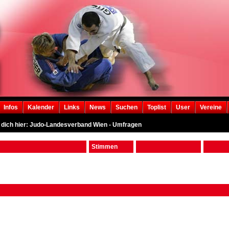
Infos
Kalender
Links
News
Suchen
Toplist
User
Vereine
 dich hier: Judo-Landesverband Wien - Umfragen
Stimmen