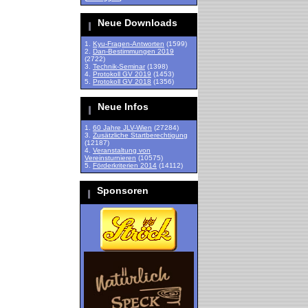
Neue Downloads
1.
Kyu-Fragen-Antworten
(1599)
2.
Dan-Bestimmungen 2019
(2722)
3.
Technik-Seminar
(1398)
4.
Protokoll GV 2019
(1453)
5.
Protokoll GV 2018
(1356)
Neue Infos
1.
60 Jahre JLV-Wien
(27284)
3.
Zusätzliche Startberechtigung
(12187)
4.
Veranstaltung von
Vereinsturnieren
(10575)
5.
Förderkriterien 2014
(14112)
Sponsoren