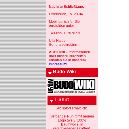
Nächste Schließtage:
Osterferien, 15.-23.04.
Mobil bin ich für Sie
erreichbar unter
+43-699-11707072!
Ulla Haider,
Generalsekretärin
ACHTUNG:
Informationen
über unsere Bürozeiten
erhalten sie in unserem
Impressum
!
Budo-Wiki
T-Shirt
Ab sofort erhältlich:
Verbands-T-Shirt mit neuem
Logo (weiß, 100%
Baumwolle, in
verschiedenen Größen).