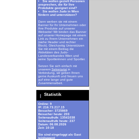
Sie wollen gezielt Personen
ansprechen, die für Ihre
Prokdukte geeignet sind?
Sie wollen Judo in Wien
fördern und unterstützen?
Dann werben sie mit einem
Banner für Ihr Unternehmen oder
Ihre Produkte auf unserer
Webseite! Wir binden das Banner
auf unserer Homepage mit einem
Link zu Ihrem Unternehmen ein
(siehe Header und rechter
Block). Gleichzeitig Unterstützen
Sie mit einem Beitrag die
Aktivitäten des Judo-
Landesverbandes Wien und
seine Sportlerinnen und Sportler.
Setzen Sie sich einfach mit
unserem
Sekretariat
in
Verbindung, wir geben Ihnen
gerne Auskunft und freuen uns
auf eine lange und gute
Zusammenarbeit.
Statistik
Online: 9
IP: 216.73.217.15
Besucher: 3725869
Besucher heute: 203
Seitenaufrufe: 13541038
Seitenaufrufe heute: 237
Datum: 06.08.2026
Zeit: 10:18
Sie sind eingeloggt als Gast
(
einloggen
)