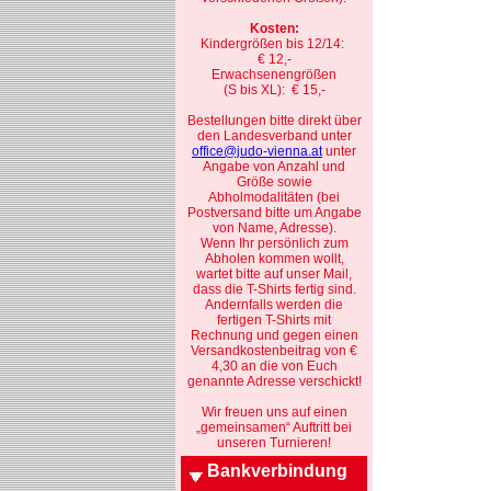
Kosten:
Kindergrößen bis 12/14:
€ 12,-
Erwachsenengrößen
(S bis XL): € 15,-
Bestellungen bitte direkt über
den Landesverband unter
office@judo-vienna.at
unter
Angabe von Anzahl und
Größe sowie
Abholmodalitäten (bei
Postversand bitte um Angabe
von Name, Adresse).
Wenn Ihr persönlich zum
Abholen kommen wollt,
wartet bitte auf unser Mail,
dass die T-Shirts fertig sind.
Andernfalls werden die
fertigen T-Shirts mit
Rechnung und gegen einen
Versandkostenbeitrag von €
4,30 an die von Euch
genannte Adresse verschickt!
Wir freuen uns auf einen
„gemeinsamen“ Auftritt bei
unseren Turnieren!
Bankverbindung