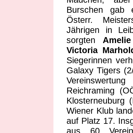
Burschen gab 
Österr. Meiste
Jährigen in Leib
sorgten
Ameli
Victoria Marhol
Siegerinnen verh
Galaxy Tigers (2
Vereinswertu
Reichraming (O
Klosterneuburg (
Wiener Klub land
auf Platz 17. I
aus 60 Verei