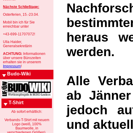
Nachforsc
Nächste Schließtage:
Osterferien, 15.-23.04.
bestimmt
Mobil bin ich für Sie
erreichbar unter
heraus we
+43-699-11707072!
Ulla Haider,
Generalsekretärin
werden.
ACHTUNG:
Informationen
über unsere Bürozeiten
erhalten sie in unserem
Impressum
!
Budo-Wiki
Alle Verb
ab Jänner
T-Shirt
jedoch au
Ab sofort erhältlich:
und aktue
Verbands-T-Shirt mit neuem
Logo (weiß, 100%
Baumwolle, in
verschiedenen Größen).