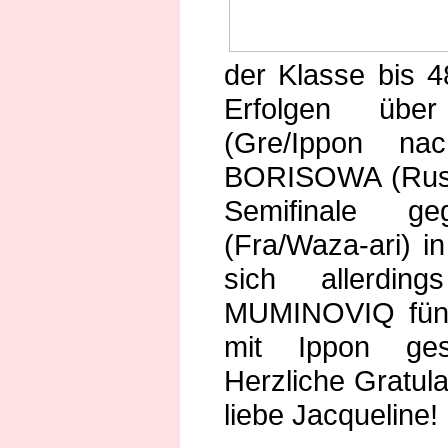
der Klasse bis 4
Erfolgen übe
(Gre/Ippon na
BORISOWA (Rus/
Semifinale 
(Fra/Waza-ari) i
sich allerdin
MUMINOVIQ fün
mit Ippon ges
Herzliche Gratula
liebe Jacqueline!