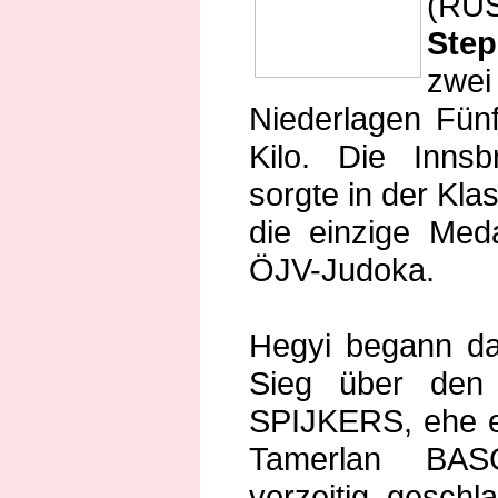
(RUS
Ste
zwe
Niederlagen Fünf
Kilo. Die Inns
sorgte in der Klas
die einzige Meda
ÖJV-Judoka.
Hegyi begann da
Sieg über den 
SPIJKERS, ehe e
Tamerlan BA
vorzeitig gesch