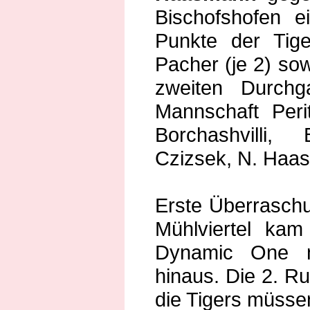
Bischofshofen e
Punkte der Tig
Pacher (je 2) sow
zweiten Durchg
Mannschaft Per
Borchashvilli,
Czizsek, N. Haa
Erste Überrasch
Mühlviertel ka
Dynamic One n
hinaus. Die 2. Run
die Tigers müsse