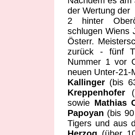
Nachdem es am S
der Wertung der 
2 hinter Oberö
schlugen Wiens 
Österr. Meisters
zurück - fünf T
Nummer 1 vor Ob
neuen Unter-21-
Kallinger
(bis 6
Kreppenhofer
sowie
Mathias 
Papoyan
(bis 9
Tigers und aus 
Herzog
(über 1