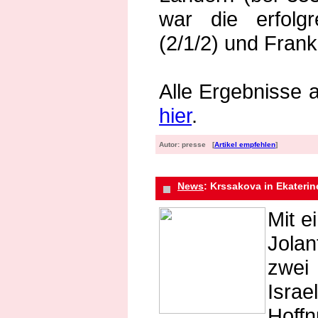
war die erfolgr
(2/1/2) und Frank
Alle Ergebnisse a
hier
.
Autor: presse [
Artikel empfehlen
]
News
: Krssakova in Ekateri
Mit e
Jol
zwei
Israe
Hoff