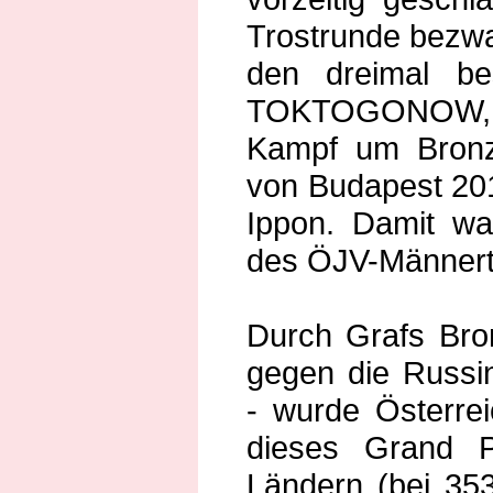
Trostrunde bezwa
den dreimal bes
TOKTOGONOW, le
Kampf um Bron
von Budapest 20
Ippon. Damit wa
des ÖJV-Männer
Durch Grafs Bro
gegen die Russ
- wurde Österrei
dieses Grand P
Ländern (bei 353