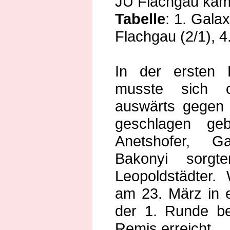
JU Flachgau kamp
Tabelle
: 1. Galax
Flachgau (2/1), 4
In der ersten 
musste sich c
auswärts gegen 
geschlagen ge
Anetshofer, G
Bakonyi sorgt
Leopoldstädter.
am 23. März in
der 1. Runde be
Remis erreicht.