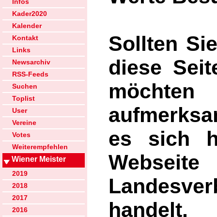
Infos
Kader2020
Kalender
Sollten Sie
Kontakt
Links
diese Sei
Newsarchiv
RSS-Feeds
möchten 
Suchen
Toplist
aufmerks
User
Vereine
es sich h
Votes
Weiterempfehlen
Websei
Wiener Meister
2019
Landesv
2018
2017
handelt.
2016