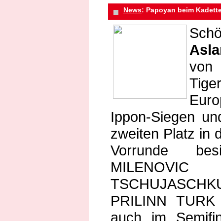
News
: Papoyan beim Kadett
Schö
Asl
von
Tige
Euro
Ippon-Siegen un
zweiten Platz in d
Vorrunde be
MILENOVIC (
TSCHUJASCHKU 
PRILINN TURK (
auch im Semifi