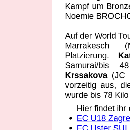
Kampf um Bronze 
Noemie BROCHOT
Auf der World To
Marrakesch (
Platzierung.
Ka
Samurai/bis 
Krssakova
(JC 
vorzeitig aus, di
wurde bis 78 Kilo
Hier findet ihr
EC U18 Zagr
EC Uster SUI