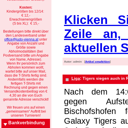
Kosten:
Kindergrößen bis 12/14:
Klicken S
€ 12,-
Erwachsenengrößen
(S bis XL): € 15,-
Zeile an
Bestellungen bitte direkt über
den Landesverband unter
office@judo-vienna.at
unter
aktuellen 
Angabe von Anzahl und
Größe sowie
Abholmodalitäten (bei
Postversand bitte um Angabe
von Name, Adresse).
Autor: admin [
Artikel empfehlen
]
Wenn Ihr persönlich zum
Abholen kommen wollt,
wartet bitte auf unser Mail,
dass die T-Shirts fertig sind.
Liga
: Tigers siegen auch in 
Andernfalls werden die
fertigen T-Shirts mit
Rechnung und gegen einen
Nach dem 14:0
Versandkostenbeitrag von €
4,30 an die von Euch
gegen Aufst
genannte Adresse verschickt!
Wir freuen uns auf einen
Bischofshofen 
„gemeinsamen“ Auftritt bei
unseren Turnieren!
Galaxy Tigers a
Bankverbindung