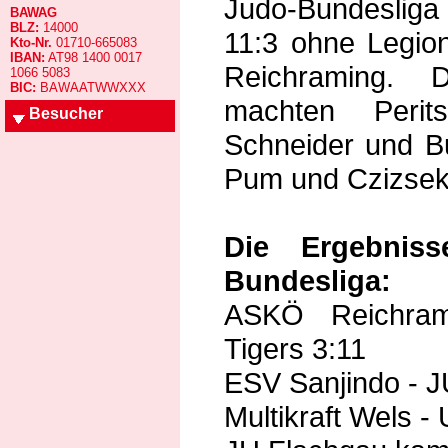
Judo-Bundesliga 
BAWAG
BLZ:
14000
11:3 ohne Legi
Kto-Nr.
01710-665083
IBAN:
AT98 1400 0017
Reichraming. 
1066 5083
BIC:
BAWAATWWXXX
machten Peri
Besucher
Schneider und Bu
Pum und Czizsek 
Die Ergebnis
Bundesliga:
ASKÖ Reichram
Tigers 3:11
ESV Sanjindo - J
Multikraft Wels -