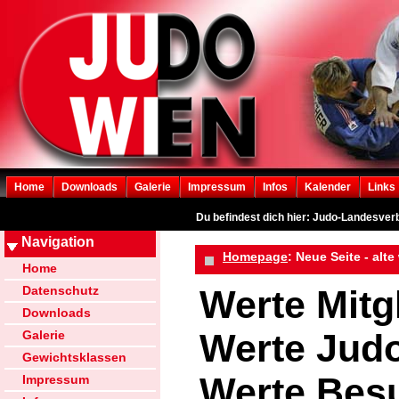
Home
Downloads
Galerie
Impressum
Infos
Kalender
Links
Du befindest dich hier: Judo-Landesve
Navigation
Homepage
: Neue Seite - alte
Home
Datenschutz
Werte Mitg
Downloads
Werte Jud
Galerie
Gewichtsklassen
Werte Bes
Impressum