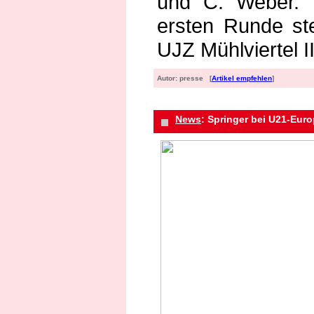
und C. Weber. 
ersten Runde ste
UJZ Mühlviertel I
Autor: presse [
Artikel empfehlen
]
News
: Springer bei U21-Eur