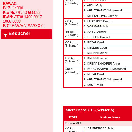
BAWAG
(6 Starter)
2. AUST Philip
BLZ:
14000
3. AHMATHANOV Magomed
Kto-Nr.
01710-665083
3. MIHOVILOVIC Gregor
IBAN:
AT98 1400 0017
1066 5083
-50 kg:
1. FASCHING Bernd
(2 Starter)
BIC:
BAWAATWWXXX
2. VORMANN Avid
-55 kg:
1. JURIC Dominik
Besucher
(2 Starter)
2. GELLER Dominik
-66 kg:
1. REZAI Omid
(3 Starter)
2. KELLER Leon
3. KRENN Rainer
+66 kg:
1. KRENN Rainer
(2 Starter)
2. KREPPENHOFER Anne
Open:
1. BORCHASHVILLI Magamed
(7 Starter)
2. REZAI Omid
3. AHMATHANOV Magomed
3. AUST Philip
Altersklasse U16 (Schüler A)
GWKl.
Platz — Name
Frauen U16
-48 kg:
1. BAMBERGER Julia
(4 Starter)