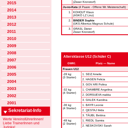
(Zisser Kronstorf)
2015
Ju-no-Kata
(4 Paare - Offene Wr. Meisterschaft)
2014
1.
KOHOUT Klaus
(ASKÖ LZ Linz)
2013
2.
BINDER Sophie
2012
(UKS Albertus Magnus Schule)
3.
GRASL Dieter
2011
Zisser Kronstorf)
2010
2009
2008
Altersklasse U12 (Schüler C)
2007
GWKl.
Platz — Name
2006
Frauen U12
2005
-28 kg:
1. SEIZ Amelie
(3 Starter)
2. HAGEN Felicia
2004
3. GOV ARI Polina
2003
-32 kg:
1. CHAMBRE Angelina
(4 Starter)
2. DORSUEVA makka
2002
3. GALEK Karolina
2001
-36 kg:
1. BAYR Leonie
(4 Starter)
Sekretariat-Info
2. QESTAJ Ilrida
3. TÄUBL Bettina
Werte VereinsführerInnen!
-48 kg:
1. RIEDL Samira
Liebe TrainerInnen und
(2 Starter)
2. NESKOVSKI Sarah
Judoka!