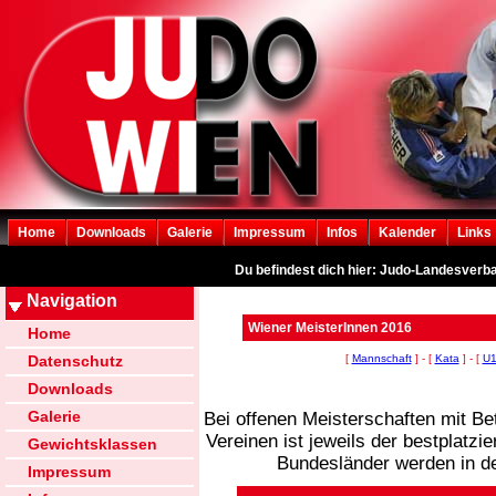
Home
Downloads
Galerie
Impressum
Infos
Kalender
Links
Du befindest dich hier: Judo-Landesverb
Navigation
Wiener MeisterInnen 2016
Home
Datenschutz
[
Mannschaft
] - [
Kata
] - [
U
Downloads
Galerie
Bei offenen Meisterschaften mit B
Vereinen ist jeweils der bestplatz
Gewichtsklassen
Bundesländer werden in d
Impressum