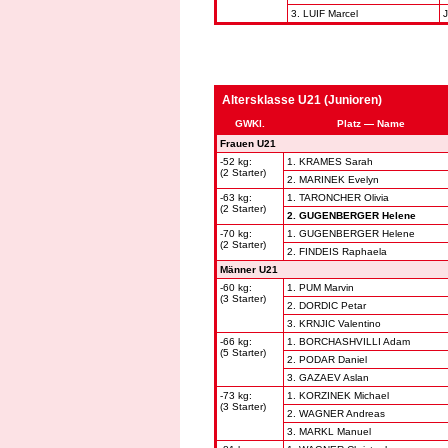
3. LUIF Marcel
J
Altersklasse U21 (Junioren)
GWKl.
Platz — Name
Frauen U21
-52 kg:
1. KRAMES Sarah
(2 Starter)
2. MARINEK Evelyn
-63 kg:
1. TARONCHER Olivia
(2 Starter)
2. GUGENBERGER Helene
-70 kg:
1. GUGENBERGER Helene
(2 Starter)
2. FINDEIS Raphaela
Männer U21
-60 kg:
1. PUM Marvin
(3 Starter)
2. DORDIC Petar
3. KRNJIC Valentino
-66 kg:
1. BORCHASHVILLI Adam
(5 Starter)
2. PODAR Daniel
3. GAZAEV Aslan
-73 kg:
1. KORZINEK Michael
(3 Starter)
2. WAGNER Andreas
3. MARKL Manuel