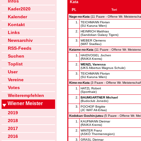
Infos
Kata
Kader2020
Pl.
Tori
Kalender
Nage-no-Kata
(11 Paare - Offene Wr. Meisterscha
1.
TEICHMANN Florian
Kontakt
(SU Karuna Wien)
2.
HEINRICH Matthias
Links
(Sandokan Galaxy Tigers)
Newsarchiv
3.
WEBER Clemens
(WAT Stadlau)
RSS-Feeds
Katame-no-Kata
(11 Paare - Offene Wr. Meistersc
Suchen
1.
HAIDVOGEL Jochen
(RAIKA Krems)
Toplist
2.
WENZL Vanessa
(UKS Albertus Magnus Schule)
User
3.
TEICHMANN Florian
(SU Karuna Wien)
Vereine
Kime-no-Kata
(3 Paare - Offene Wr. Meisterschaf
Votes
1.
HATZL Robert
(Sporthaie)
Weiterempfehlen
2.
BAUMGARTNER Michael
(Budoclub Jonedo)
Wiener Meister
3.
POCHOP Brigitte
(JC WAT Alt-Erlaa)
2019
Kodokan Goshin-jutsu
(5 Paare - Offene Wr. Mei
2018
1.
KAUFMANN Dietmar
(RAIKA Krems)
2017
2.
WINTER Franz
(ASKÖ Thermenregion)
2016
3.
GRASL Dietmar