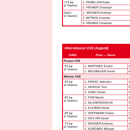
+73 kg:
1. PAWELJAN Aslan
(2 Starter)
2. PRUNER Christoph
Open:
1. WAGNER Andreas
(4 Starter)
2. BETROK Kriztofer
3. PRUNER Christoph
Altersklasse U18 (Jugend)
GWKl.
Platz — Name
Frauen U18
-52 kg:
1. MARTINEK Evelyn
(2 Starter)
2. RECHBAUER Sarah
Männer U18
-55 kg:
1. KRNJIC Valentino
V
(4 Starter)
2. HERZOG Tino
3. SABO Daniel
-60 kg:
1. PUM Marvin
V
(4 Starter)
2. DILAWARZADA Ali
3. KLEIBER David
-66 kg:
1. HOFFMANN Patrick
V
(2 Starter)
2. GOV ARI David
P
-73 kg:
1. WAGNER Andreas
V
(4 Starter)
2. KORZINEK Michael