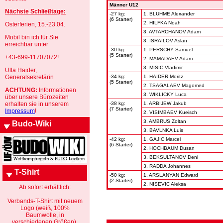
Männer U12
Nächste Schließtage:
-27 kg:
1. BLUHME Alexander
(6 Starter)
2. HILFKA Noah
Osterferien, 15.-23.04.
3. AVTARCHANOV Adam
Mobil bin ich für Sie
3. ISRAILOV Aslan
erreichbar unter
-30 kg:
1. PERSCHY Samuel
(5 Starter)
+43-699-11707072!
2. MAMADAEV Adam
3. MISIC Vladimir
Ulla Haider,
Generalsekretärin
-34 kg:
1. HAIDER Moritz
(5 Starter)
2. TSAGALAEV Magomed
ACHTUNG:
Informationen
3. WIKLICKY Luca
über unsere Bürozeiten
erhalten sie in unserem
-38 kg:
1. ARBIJEW Jakub
(7 Starter)
Impressum
!
2. VISIMBAEV Kueisch
3. AMBRUS Zoltan
Budo-Wiki
3. BAVLNKA Luis
-42 kg:
1. GAJIC Marcel
(6 Starter)
2. HOCHBAUM Dusan
3. BEKSULTANOV Deni
3. RADDA Johannes
T-Shirt
-50 kg:
1. ARSLANYAN Edward
(2 Starter)
2. NISEVIC Aleksa
Ab sofort erhältlich:
Verbands-T-Shirt mit neuem
Logo (weiß, 100%
Baumwolle, in
verschiedenen Größen).