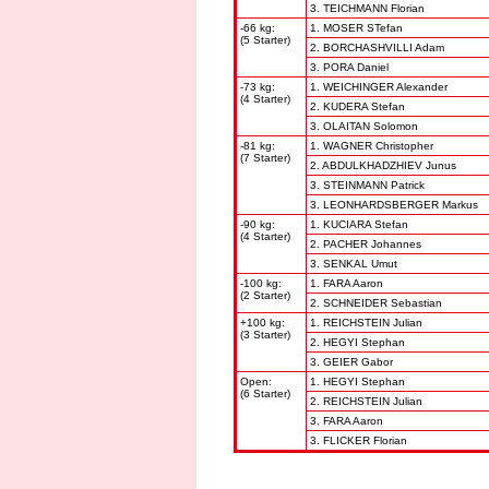
3. TEICHMANN Florian
-66 kg:
1. MOSER STefan
(5 Starter)
2. BORCHASHVILLI Adam
3. PORA Daniel
-73 kg:
1. WEICHINGER Alexander
(4 Starter)
2. KUDERA Stefan
3. OLAITAN Solomon
-81 kg:
1. WAGNER Christopher
(7 Starter)
2. ABDULKHADZHIEV Junus
3. STEINMANN Patrick
3. LEONHARDSBERGER Markus
-90 kg:
1. KUCIARA Stefan
(4 Starter)
2. PACHER Johannes
3. SENKAL Umut
-100 kg:
1. FARA Aaron
(2 Starter)
2. SCHNEIDER Sebastian
+100 kg:
1. REICHSTEIN Julian
(3 Starter)
2. HEGYI Stephan
3. GEIER Gabor
Open:
1. HEGYI Stephan
(6 Starter)
2. REICHSTEIN Julian
3. FARA Aaron
3. FLICKER Florian