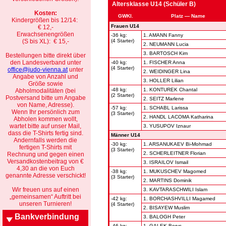
Altersklasse U14 (Schüler B)
Kosten:
GWKl.
Platz — Name
Kindergrößen bis 12/14:
Frauen U14
€ 12,-
Erwachsenengrößen
-36 kg:
1. AMANN Fanny
(S bis XL): € 15,-
(4 Starter)
2. NEUMANN Lucia
3. BARTOSCH Kim
Bestellungen bitte direkt über
den Landesverband unter
-40 kg:
1. FISCHER Anna
(4 Starter)
office@judo-vienna.at
unter
2. WEIDINGER Lina
Angabe von Anzahl und
3. HOLLER Lilian
Größe sowie
-48 kg:
1. KONTUREK Chantal
Abholmodalitäten (bei
(2 Starter)
Postversand bitte um Angabe
2. SEITZ Marlene
von Name, Adresse).
-57 kg:
1. SCHABL Larissa
Wenn Ihr persönlich zum
(3 Starter)
2. HANDL LACOMA Katharina
Abholen kommen wollt,
wartet bitte auf unser Mail,
3. YUSUPOV Iznaur
dass die T-Shirts fertig sind.
Männer U14
Andernfalls werden die
-30 kg:
1. ARSANUKAEV Bi-Mohmad
fertigen T-Shirts mit
(3 Starter)
2. SCHERLEITNER Florian
Rechnung und gegen einen
Versandkostenbeitrag von €
3. ISRAILOV Ismail
4,30 an die von Euch
-38 kg:
1. MUKUSCHEV Magomed
genannte Adresse verschickt!
(3 Starter)
2. MARTINS Dominik
Wir freuen uns auf einen
3. KAVTARASCHWILI Islam
„gemeinsamen“ Auftritt bei
-42 kg:
1. BORCHASHVILLI Magamed
unseren Turnieren!
(4 Starter)
2. BISAYEW Muslim
Bankverbindung
3. BALOGH Peter
-46 kg:
1. GALEK Borys