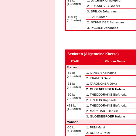
-81 kg:
1. WAGNER Christopher
(4 Starter)
2. LUKANOVIC Gabriel
3. SPILKA Johannes
-100 kg:
1. FARA Aaron
(3 Starter)
2. SCHNEIDER Sebastian
3. PACHER Johannes
Senioren (Allgemeine Klasse)
GWKl.
Platz — Name
Frauen
-52 kg:
1. TANZER Katharina
(2 Starter)
2. KRAMES Sarah
-63 kg:
1. TARONCHER Olivia
(2 Starter)
2. GUGENBERGER Helene
-70 kg:
1. THEODORAKIS Eleftheria
(2 Starter)
2. FINDEIS Raphaela
+78 kg:
1. THEODORAKIS Eleftheria
(4 Starter)
2. MARKHART Daniela
3. GUGENBERGER Helene
Männer
-60 kg:
1. PUM Marvin
(4 Starter)
2. DORDIC Petar