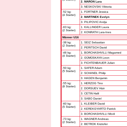
2. MARON Lara
3. NESKOVSKI Viktoria
-52 kg:
1. FORTNER Jessica
(4 Starter)
2. MARTINEK Evelyn
3. PILIPOVIC Andja
-63 kg:
1. KALLINGER Laura
(2 Starter)
2. KONRATH Lara-Ines
Männer U16
-38 kg:
1. SEIZ Sebastian
(2 Starter)
2. PERITSCH David
-46 kg:
1. BORCHASHVILLI Magamed
(4 Starter)
2. GÜMÜSKAYA Leon
3. FICHTENBAUER Julian
-50 kg:
1. SAFER Adam
(5 Starter)
2. SCHANDL Philip
3. HAGEN Benjamin
-55 kg:
1. HERZOG Tino
(8 Starter)
2. DORSUEV Hizir
3. CETIN Halil
3. SABO Daniel
-60 kg:
1. KLEIBER David
(5 Starter)
2. KEREKGYARTO Patrick
3. BORCHASHVILLI Movli
-73 kg:
1. WAGNER Andreas
(2 Starter)
2. BETROK Kriztofer