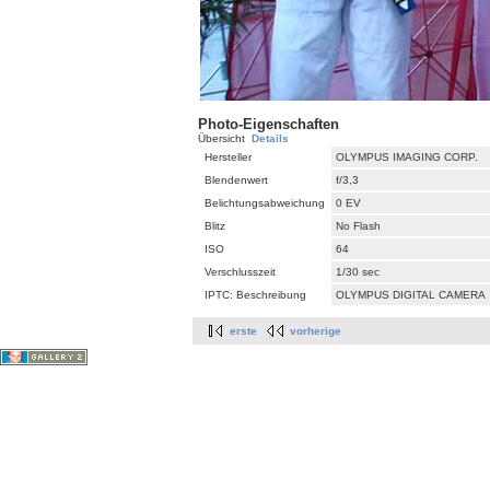
Photo-Eigenschaften
Übersicht
Details
Hersteller
OLYMPUS IMAGING CORP.
Blendenwert
f/3,3
Belichtungsabweichung
0 EV
Blitz
No Flash
ISO
64
Verschlusszeit
1/30 sec
IPTC: Beschreibung
OLYMPUS DIGITAL CAMERA
erste
vorherige