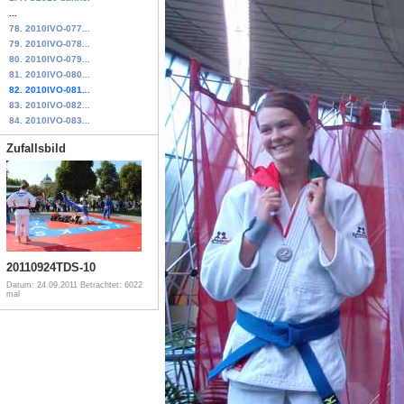
...
78. 2010IVO-077...
79. 2010IVO-078...
80. 2010IVO-079...
81. 2010IVO-080...
82. 2010IVO-081...
83. 2010IVO-082...
84. 2010IVO-083...
Zufallsbild
20110924TDS-10
Datum: 24.09.2011
Betrachtet: 6022
mal