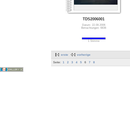
TDS2006001
Datum: 22.09.2006
Betrachtungen: 6836
1 Stimme
erste
vorherige
Seite:
1
2
3
4
5
6
7
8