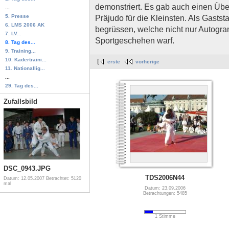
demonstriert. Es gab auch einen Übe
...
5. Presse
Präjudo für die Kleinsten. Als Gaststa
6. LMS 2006 AK
begrüssen, welche nicht nur Autogram
7. LV...
Sportgeschehen warf.
8. Tag des...
9. Training...
10. Kadertraini...
erste
vorherige
11. Nationallig...
...
29. Tag des...
Zufallsbild
DSC_0943.JPG
TDS2006N44
Datum: 12.05.2007
Betrachtet: 5120
mal
Datum: 23.09.2006
Betrachtungen: 5485
1 Stimme