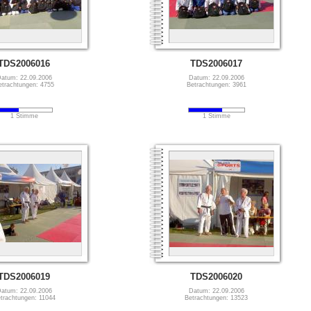
TDS2006016
TDS2006017
atum: 22.09.2006
Datum: 22.09.2006
etrachtungen: 4755
Betrachtungen: 3961
1 Stimme
1 Stimme
TDS2006019
TDS2006020
atum: 22.09.2006
Datum: 22.09.2006
trachtungen: 11044
Betrachtungen: 13523