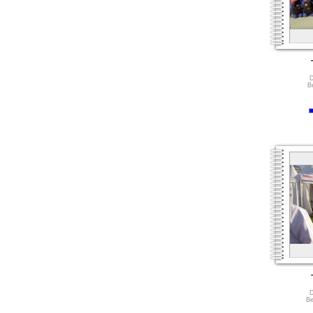
D
B
D
Be