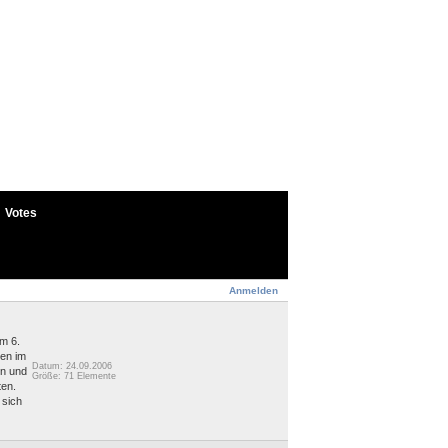
Votes
Anmelden
m 6.
ten im
Datum: 24.09.2006
en und
Größe: 71 Elemente
ten.
 sich