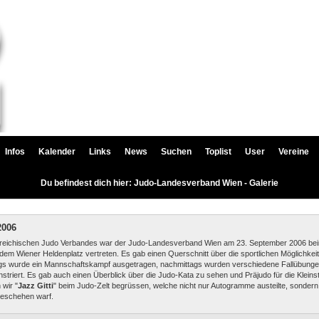
Infos
Kalender
Links
News
Suchen
Toplist
User
Vereine
Du befindest dich hier: Judo-Landesverband Wien - Galerie
2006
rreichischen Judo Verbandes war der Judo-Landesverband Wien am 23. September 2006 bei
dem Wiener Heldenplatz vertreten. Es gab einen Querschnitt über die sportlichen Möglichkei
ags wurde ein Mannschaftskampf ausgetragen, nachmittags wurden verschiedene Fallübung
triert. Es gab auch einen Überblick über die Judo-Kata zu sehen und Präjudo für die Kleins
 wir "
Jazz Gitti
" beim Judo-Zelt begrüssen, welche nicht nur Autogramme austeilte, sondern
geschehen warf.