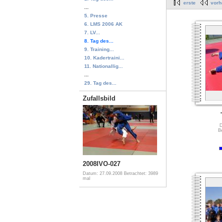
erste
vorh
...
5. Presse
6. LMS 2006 AK
7. LV...
8. Tag des...
9. Training...
10. Kadertraini...
11. Nationallig...
...
29. Tag des...
Zufallsbild
D
B
2008IVO-027
Datum: 27.09.2008
Betrachtet: 3989
mal