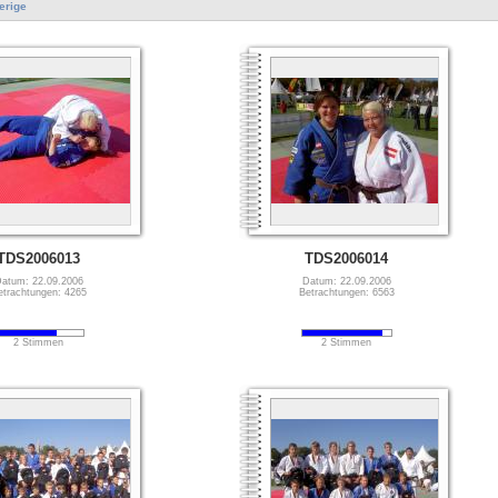
erige
TDS2006013
TDS2006014
atum: 22.09.2006
Datum: 22.09.2006
etrachtungen: 4265
Betrachtungen: 6563
2 Stimmen
2 Stimmen