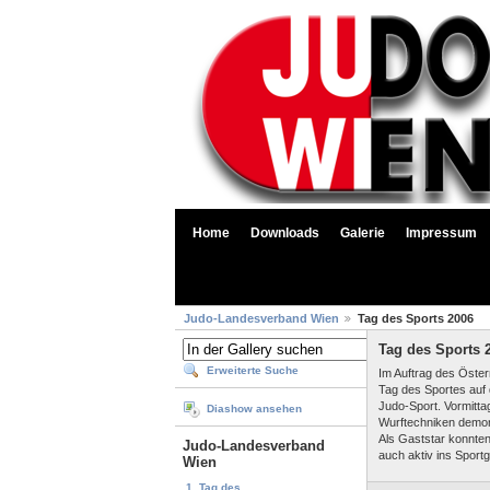
Home
Downloads
Galerie
Impressum
Judo-Landesverband Wien
Tag des Sports 2006
Tag des Sports 
Erweiterte Suche
Im Auftrag des Öste
Tag des Sportes auf 
Judo-Sport. Vormitt
Diashow ansehen
Wurftechniken demons
Als Gaststar konnten
Judo-Landesverband
auch aktiv ins Sport
Wien
1. Tag des...