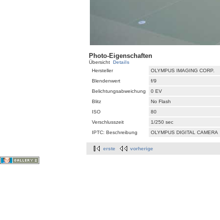
Photo-Eigenschaften
Übersicht
Details
Hersteller
OLYMPUS IMAGING CORP.
Blendenwert
f/9
Belichtungsabweichung
0 EV
Blitz
No Flash
ISO
80
Verschlusszeit
1/250 sec
IPTC: Beschreibung
OLYMPUS DIGITAL CAMERA
erste
vorherige