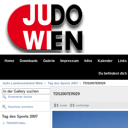
Home
Downloads
Galerie
Impressum
Infos
Kalender
Links
Du befindest dich
Judo-Landesverband Wien
Tag des Sports 2007
TDS2007ER029
TDS2007ER029
Erweiterte Suche
erste
vorherige
Diashow ansehen
Tag des Sports 2007
1. TDS2007Albu...
...