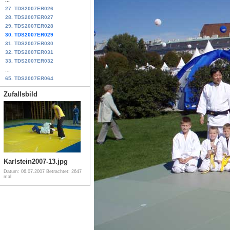
27. TDS2007ER026
28. TDS2007ER027
29. TDS2007ER028
30. TDS2007ER029
31. TDS2007ER030
32. TDS2007ER031
33. TDS2007ER032
...
65. TDS2007ER064
Zufallsbild
Karlstein2007-13.jpg
Datum: 06.07.2007
Betrachtet: 2647
mal