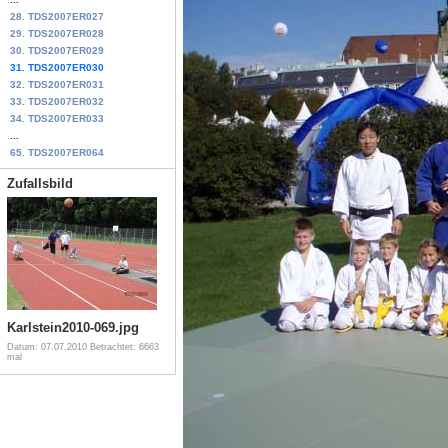
28. TDS2007ER027
29. TDS2007ER028
30. TDS2007ER029
31. TDS2007ER030
32. TDS2007ER031
33. TDS2007ER032
34. TDS2007ER033
...
65. TDS2007ER064
Zufallsbild
Karlstein2010-069.jpg
Datum: 07.07.2010
Betrachtet: 6663
mal