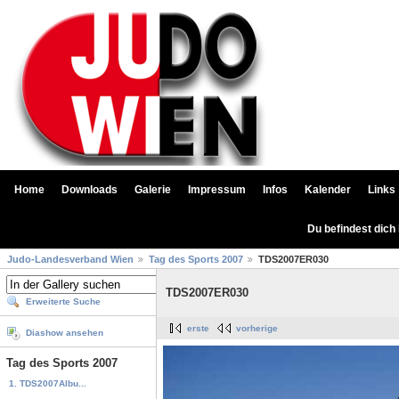
Home
Downloads
Galerie
Impressum
Infos
Kalender
Links
Du befindest dich
Judo-Landesverband Wien
Tag des Sports 2007
TDS2007ER030
TDS2007ER030
Erweiterte Suche
erste
vorherige
Diashow ansehen
Tag des Sports 2007
1. TDS2007Albu...
...