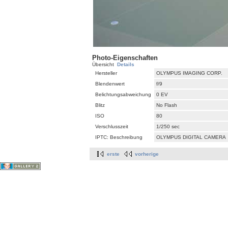
Photo-Eigenschaften
Übersicht
Details
Hersteller
OLYMPUS IMAGING CORP.
Blendenwert
f/9
Belichtungsabweichung
0 EV
Blitz
No Flash
ISO
80
Verschlusszeit
1/250 sec
IPTC: Beschreibung
OLYMPUS DIGITAL CAMERA
erste
vorherige