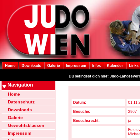
Home
Downloads
Galerie
Impressum
Infos
Kalender
Links
Du befindest dich hier: Judo-Landesver
Navigation
Home
Datenschutz
Datum:
01.11.
Downloads
Besuche:
2907
Galerie
Besuchsrecht:
ja
Gewichtsklassen
Fotos 
Impressum
Michae