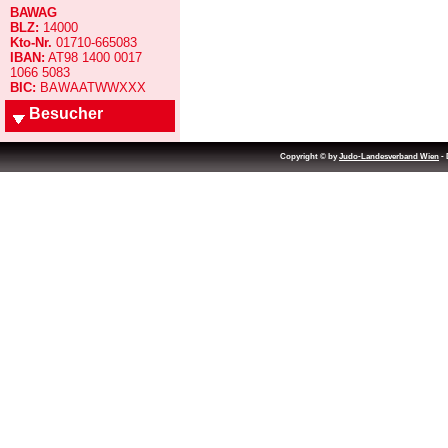
BAWAG
BLZ:
14000
Kto-Nr.
01710-665083
IBAN:
AT98 1400 0017
1066 5083
BIC:
BAWAATWWXXX
Besucher
Copyright © by
Judo-Landesverband Wien
- 