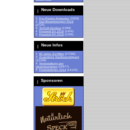
Neue Downloads
1.
Kyu-Fragen-Antworten
(1603)
2.
Dan-Bestimmungen 2019
(2725)
3.
Technik-Seminar
(1399)
4.
Protokoll GV 2019
(1454)
5.
Protokoll GV 2018
(1356)
Neue Infos
1.
60 Jahre JLV-Wien
(27286)
3.
Zusätzliche Startberechtigung
(12189)
4.
Veranstaltung von
Vereinsturnieren
(10577)
5.
Förderkriterien 2014
(14143)
Sponsoren