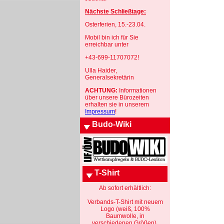
Nächste Schließtage:
Osterferien, 15.-23.04.
Mobil bin ich für Sie
erreichbar unter
+43-699-11707072!
Ulla Haider,
Generalsekretärin
ACHTUNG:
Informationen
über unsere Bürozeiten
erhalten sie in unserem
Impressum
!
Budo-Wiki
T-Shirt
Ab sofort erhältlich:
Verbands-T-Shirt mit neuem
Logo (weiß, 100%
Baumwolle, in
verschiedenen Größen).