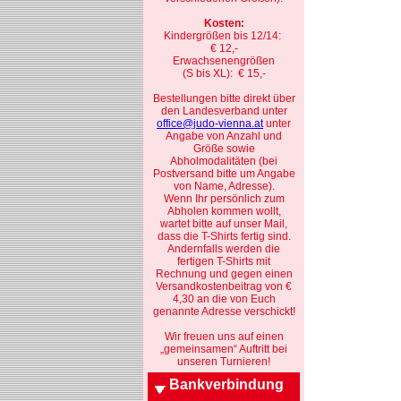
Kosten:
Kindergrößen bis 12/14:
€ 12,-
Erwachsenengrößen
(S bis XL): € 15,-
Bestellungen bitte direkt über
den Landesverband unter
office@judo-vienna.at
unter
Angabe von Anzahl und
Größe sowie
Abholmodalitäten (bei
Postversand bitte um Angabe
von Name, Adresse).
Wenn Ihr persönlich zum
Abholen kommen wollt,
wartet bitte auf unser Mail,
dass die T-Shirts fertig sind.
Andernfalls werden die
fertigen T-Shirts mit
Rechnung und gegen einen
Versandkostenbeitrag von €
4,30 an die von Euch
genannte Adresse verschickt!
Wir freuen uns auf einen
„gemeinsamen“ Auftritt bei
unseren Turnieren!
Bankverbindung