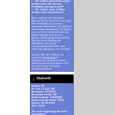
Sie wollen gezielt Personen
ansprechen, die für Ihre
Prokdukte geeignet sind?
Sie wollen Judo in Wien
fördern und unterstützen?
Dann werben sie mit einem
Banner für Ihr Unternehmen oder
Ihre Produkte auf unserer
Webseite! Wir binden das Banner
auf unserer Homepage mit einem
Link zu Ihrem Unternehmen ein
(siehe Header und rechter
Block). Gleichzeitig Unterstützen
Sie mit einem Beitrag die
Aktivitäten des Judo-
Landesverbandes Wien und
seine Sportlerinnen und Sportler.
Setzen Sie sich einfach mit
unserem
Sekretariat
in
Verbindung, wir geben Ihnen
gerne Auskunft und freuen uns
auf eine lange und gute
Zusammenarbeit.
Statistik
Online: 22
IP: 216.73.216.180
Besucher: 3728416
Besucher heute: 987
Seitenaufrufe: 13545488
Seitenaufrufe heute: 2034
Datum: 08.08.2026
Zeit: 13:26
Sie sind eingeloggt als Gast
(
einloggen
)