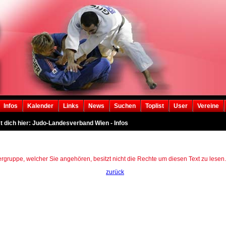
Infos
Kalender
Links
News
Suchen
Toplist
User
Vereine
t dich hier: Judo-Landesverband Wien - Infos
rgruppe, welcher Sie angehören, besitzt nicht die Rechte um diesen Text zu lesen.
zurück