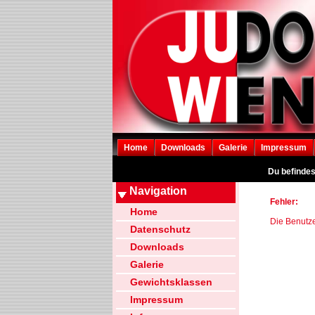
Home
Downloads
Galerie
Impressum
Du befindes
Navigation
Fehler:
Home
Die Benutze
Datenschutz
Downloads
Galerie
Gewichtsklassen
Impressum