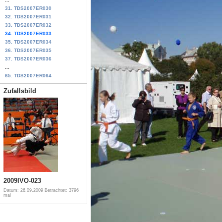
31. TDS2007ER030
32. TDS2007ER031
33. TDS2007ER032
34. TDS2007ER033
35. TDS2007ER034
36. TDS2007ER035
37. TDS2007ER036
...
65. TDS2007ER064
Zufallsbild
2009IVO-023
Datum: 26.09.2009
Betrachtet: 3796
mal