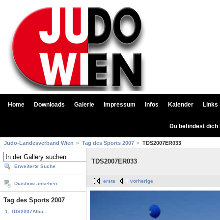
Home
Downloads
Galerie
Impressum
Infos
Kalender
Links
Du befindest dich
Judo-Landesverband Wien
Tag des Sports 2007
TDS2007ER033
TDS2007ER033
Erweiterte Suche
erste
vorherige
Diashow ansehen
Tag des Sports 2007
1. TDS2007Albu...
...