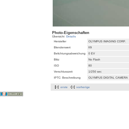
Photo-Eigenschaften
Übersicht
Details
Hersteller
OLYMPUS IMAGING CORP.
Blendenwert
f/9
Belichtungsabweichung
0 EV
Blitz
No Flash
ISO
80
Verschlusszeit
1/250 sec
IPTC: Beschreibung
OLYMPUS DIGITAL CAMERA
erste
vorherige