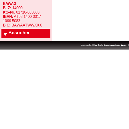
BAWAG
BLZ:
14000
Kto-Nr.
01710-665083
IBAN:
AT98 1400 0017
1066 5083
BIC:
BAWAATWWXXX
Besucher
Copyright © by
Judo-Landesverband Wien
- 