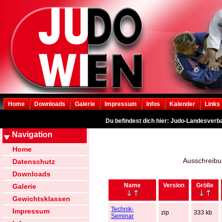
Home
Downloads
Galerie
Impressum
Infos
Kalender
Links
Du befindest dich hier: Judo-Landesverb
Navigation
Home
Ausschreibu
Datenschutz
Downloads
Name
Version
Größe
Galerie
Gewichtsklassen
Technik-
Impressum
zip
333 kb
Seminar