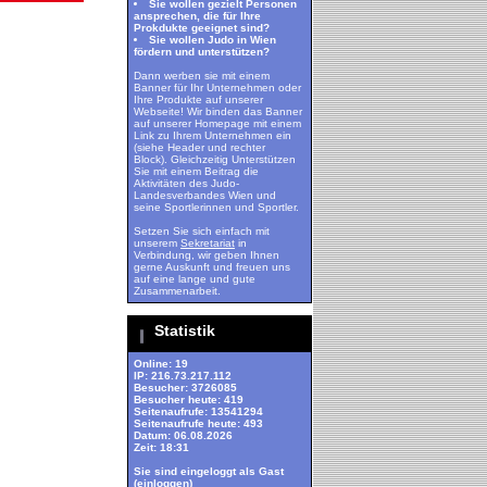
Sie wollen gezielt Personen
ansprechen, die für Ihre
Prokdukte geeignet sind?
Sie wollen Judo in Wien
fördern und unterstützen?
Dann werben sie mit einem
Banner für Ihr Unternehmen oder
Ihre Produkte auf unserer
Webseite! Wir binden das Banner
auf unserer Homepage mit einem
Link zu Ihrem Unternehmen ein
(siehe Header und rechter
Block). Gleichzeitig Unterstützen
Sie mit einem Beitrag die
Aktivitäten des Judo-
Landesverbandes Wien und
seine Sportlerinnen und Sportler.
Setzen Sie sich einfach mit
unserem
Sekretariat
in
Verbindung, wir geben Ihnen
gerne Auskunft und freuen uns
auf eine lange und gute
Zusammenarbeit.
Statistik
Online: 19
IP: 216.73.217.112
Besucher: 3726085
Besucher heute: 419
Seitenaufrufe: 13541294
Seitenaufrufe heute: 493
Datum: 06.08.2026
Zeit: 18:31
Sie sind eingeloggt als Gast
(
einloggen
)