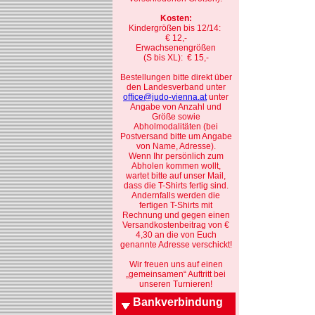
Kosten:
Kindergrößen bis 12/14:
€ 12,-
Erwachsenengrößen
(S bis XL): € 15,-
Bestellungen bitte direkt über
den Landesverband unter
office@judo-vienna.at
unter
Angabe von Anzahl und
Größe sowie
Abholmodalitäten (bei
Postversand bitte um Angabe
von Name, Adresse).
Wenn Ihr persönlich zum
Abholen kommen wollt,
wartet bitte auf unser Mail,
dass die T-Shirts fertig sind.
Andernfalls werden die
fertigen T-Shirts mit
Rechnung und gegen einen
Versandkostenbeitrag von €
4,30 an die von Euch
genannte Adresse verschickt!
Wir freuen uns auf einen
„gemeinsamen“ Auftritt bei
unseren Turnieren!
Bankverbindung