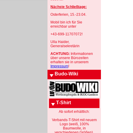
Nächste Schließtage:
Osterferien, 15.-23.04.
Mobil bin ich für Sie
erreichbar unter
+43-699-11707072!
Ulla Haider,
Generalsekretärin
ACHTUNG:
Informationen
über unsere Bürozeiten
erhalten sie in unserem
Impressum
!
Budo-Wiki
T-Shirt
Ab sofort erhältlich:
Verbands-T-Shirt mit neuem
Logo (weiß, 100%
Baumwolle, in
verschiedenen Größen).