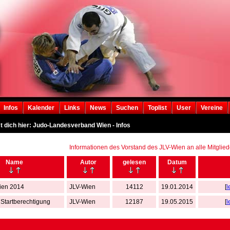
Infos
Kalender
Links
News
Suchen
Toplist
User
Vereine
t dich hier: Judo-Landesverband Wien - Infos
Informationen des Vorstand des JLV-Wien an alle Mitglied
Name
Autor
gelesen
Datum
rien 2014
JLV-Wien
14112
19.01.2014
[
l
 Startberechtigung
JLV-Wien
12187
19.05.2015
[
l