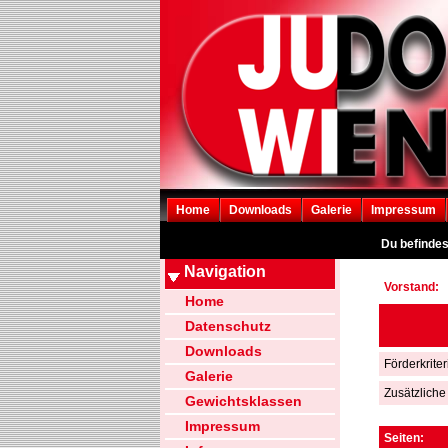
Home
Downloads
Galerie
Impressum
Du befindes
Navigation
Vorstand:
Home
Datenschutz
Downloads
Förderkrite
Galerie
Zusätzliche
Gewichtsklassen
Impressum
Seiten: