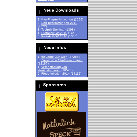
Neue Downloads
1.
Kyu-Fragen-Antworten
(1599)
2.
Dan-Bestimmungen 2019
(2722)
3.
Technik-Seminar
(1398)
4.
Protokoll GV 2019
(1453)
5.
Protokoll GV 2018
(1356)
Neue Infos
1.
60 Jahre JLV-Wien
(27284)
3.
Zusätzliche Startberechtigung
(12187)
4.
Veranstaltung von
Vereinsturnieren
(10575)
5.
Förderkriterien 2014
(14112)
Sponsoren