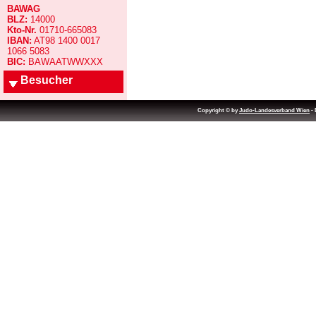
BAWAG
BLZ:
14000
Kto-Nr.
01710-665083
IBAN:
AT98 1400 0017
1066 5083
BIC:
BAWAATWWXXX
Besucher
Copyright © by
Judo-Landesverband Wien
- 