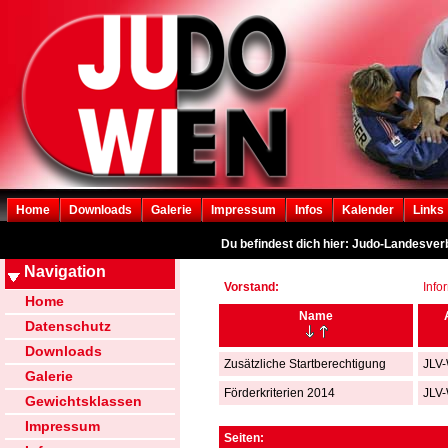
Home
Downloads
Galerie
Impressum
Infos
Kalender
Links
Du befindest dich hier: Judo-Landesver
Navigation
Vorstand:
Info
Home
Name
Datenschutz
Downloads
Zusätzliche Startberechtigung
JLV
Galerie
Förderkriterien 2014
JLV
Gewichtsklassen
Impressum
Seiten: